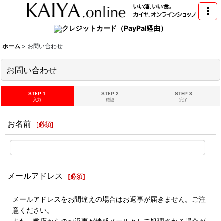
クレジットカード（PayPal経由）
ホーム
>
お問い合わせ
お問い合わせ
STEP 1
STEP 2
STEP 3
入力
確認
完了
お名前
[
必須
]
メールアドレス
[
必須
]
メールアドレスをお間違えの場合はお返事が届きません。ご注
意ください。
また、弊店からのお返事が迷惑メールとして処理される場合が